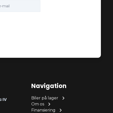
Navigation
Biler på lager
c IV
Om os
Finansiering