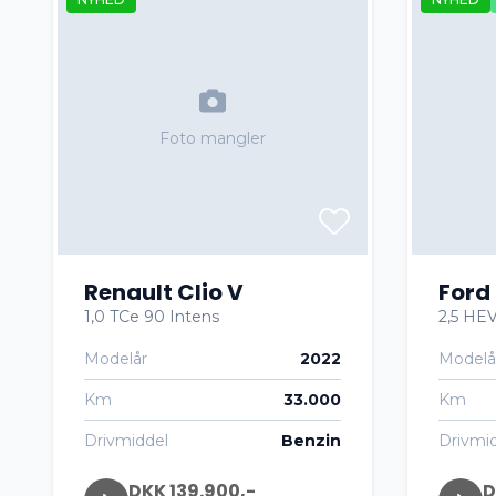
Foto mangler
Renault Clio V
Ford
1,0 TCe 90 Intens
2,5 HEV
Modelår
2022
Modelå
Km
33.000
Km
Drivmiddel
Benzin
Drivmi
DKK 139.900,-
D