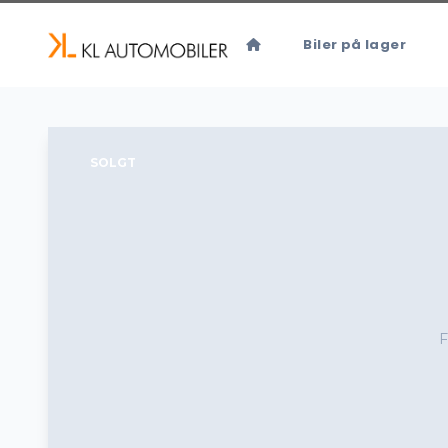
Biler på lager
SOLGT
F