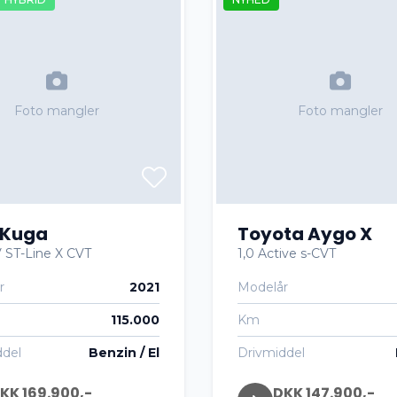
Foto mangler
Foto mangler
 Kuga
Toyota Aygo X
 ST-Line X CVT
1,0 Active s-CVT
r
2021
Modelår
115.000
Km
ddel
Benzin / El
Drivmiddel
KK 169.900,-
DKK 147.900,-