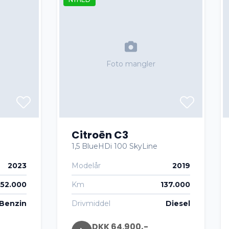
Foto mangler
Citroën C3
1,5 BlueHDi 100 SkyLine
2023
Modelår
2019
52.000
Km
137.000
Benzin
Drivmiddel
Diesel
DKK 64.900,-