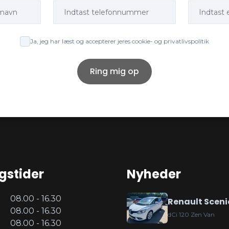
Ja, jeg har læst og accepterer jeres cookie- og privatlivspolitik
Ring mig op
gstider
Nyheder
08.00 - 16.30
Renault Sceni
08.00 - 16.30
dCi 120 Zen Van
08.00 - 16.30