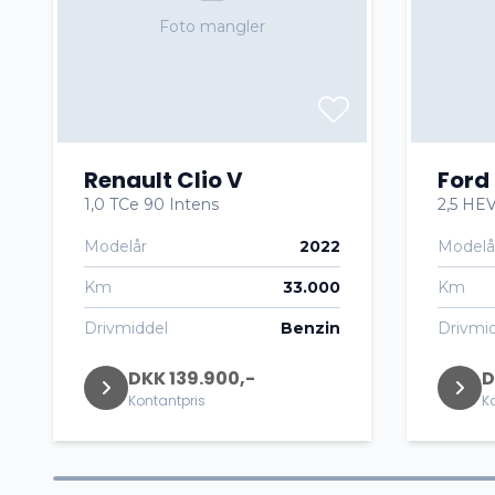
Foto mangler
Renault Clio V
Ford
1,0 TCe 90 Intens
2,5 HEV
Modelår
2022
Modelå
Km
33.000
Km
Drivmiddel
Benzin
Drivmi
DKK 139.900,-
D
Kontantpris
K