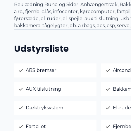
Beklædning Bund og Sider, Anhængertræk, Bakkame
airc., fjernb. c.lås, infocenter, kørecomputer, fart
førersæde, el-ruder, el-spejle, aux tilslutning, us
bakkamera, tågelygter, db. airbags, abs, esp, servo,
Udstyrsliste
ABS bremser
Aircond
AUX tilslutning
Bakkam
Dæktryksystem
El-rude
Fartpilot
Fjernbe