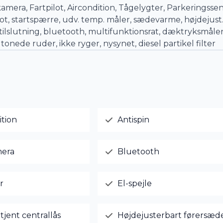
ra, Fartpilot, Aircondition, Tågelygter, Parkeringssen
pilot, startspærre, udv. temp. måler, sædevarme, højdejust
b tilslutning, bluetooth, multifunktionsrat, dæktryksmåler
 tonede ruder, ikke ryger, nysynet, diesel partikel filter
ition
Antispin
era
Bluetooth
r
El-spejle
tjent centrallås
Højdejusterbart førersæd