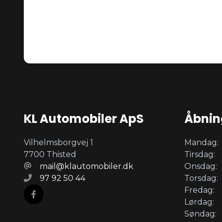
KL Automobiler ApS
Åbnin
Vilhelmsborgvej 1
Mandag:
7700 Thisted
Tirsdag:
mail@klautomobiler.dk
Onsdag:
97 92 50 44
Torsdag:
Fredag:
Lørdag:
Søndag: