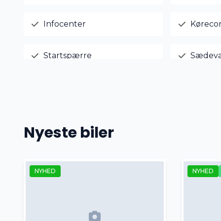
Infocenter
Køreco
Startspærre
Sædev
Tågelygter
USB til
Nyeste biler
NYHED
NYHED