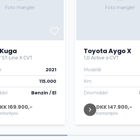
Foto mangler
Foto mangler
 Kuga
Toyota Aygo X
 ST-Line X CVT
1,0 Active s-CVT
r
2021
Modelår
115.000
Km
ddel
Benzin / El
Drivmiddel
KK 169.900,-
DKK 147.900,-
ontantpris
Kontantpris