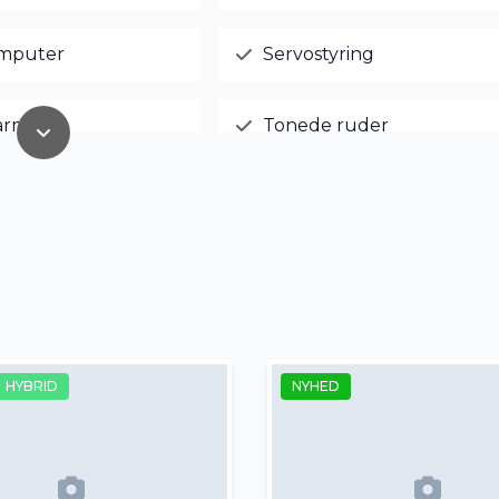
mputer
Servostyring
arme
Tonede ruder
slutning
HYBRID
NYHED