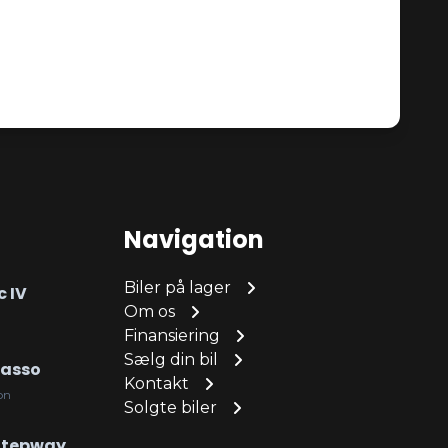
Navigation
Biler på lager
c IV
Om os
Finansiering
Sælg din bil
casso
Kontakt
on
Solgte biler
Stepway