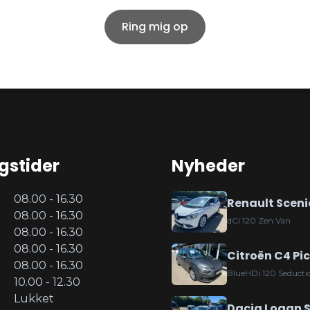
Ring mig op
gstider
Nyheder
08.00 - 16.30
Renault Sceni
08.00 - 16.30
dCi 120 Zen Van
08.00 - 16.30
08.00 - 16.30
Citroën C4 Pi
08.00 - 16.30
BlueHDi 120 Seducti
10.00 - 12.30
Lukket
Dacia Logan 